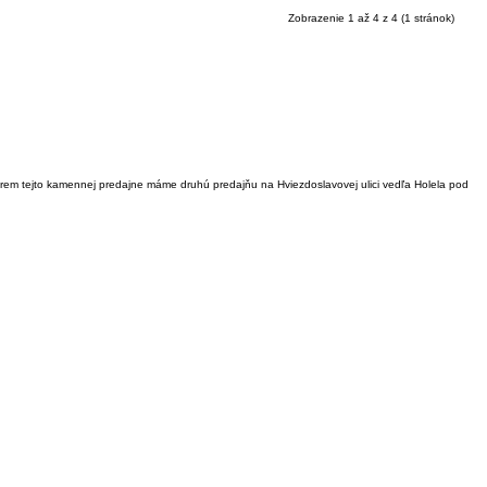
Zobrazenie 1 až 4 z 4 (1 stránok)
krem tejto kamennej predajne máme druhú predajňu na Hviezdoslavovej ulici vedľa Holela pod