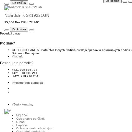
Do košíka
Do košíka
Náhrdelník SK19221GN
95,00€
Bez DPH: 77,24€
Do košíka
Povedali o nás
Kto sme?
GOLDEN ISLAND sú zlatníctva,ktorých tradícia predaja šperkov a náramkových hodiniek 
Bránou v Bardejove.
Viac info
Potrebujete poradiť?
+421 905 575 777
+421 918 910 261
+421 918 910 254
info@goldenisland.sk
Všetky kontakty
Môj účet
Objednanie obrúčiek
O nás
Doprava
Ochrana osobných údajov
Obchodné podmienky