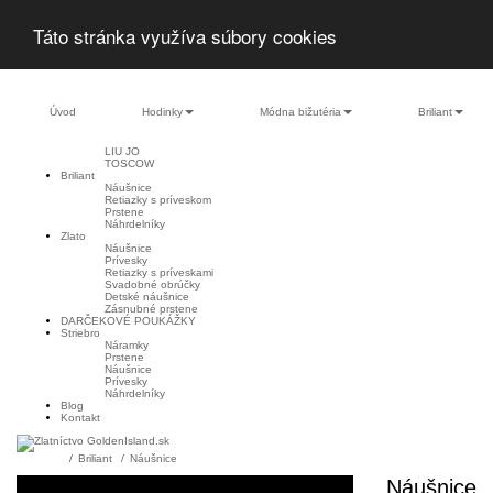
Táto stránka využíva súbory cookies
Úvod
Hodinky
Módna bižutéria
Briliant
LIU JO
TOSCOW
Briliant
Náušnice
Retiazky s príveskom
Prstene
Náhrdelníky
Zlato
Náušnice
Prívesky
Retiazky s príveskami
Svadobné obrúčky
Detské náušnice
Zásnubné prstene
DARČEKOVÉ POUKÁŽKY
Striebro
Náramky
Prstene
Náušnice
Prívesky
Náhrdelníky
Blog
Kontakt
Briliant
Náušnice
Filter
Náušnice