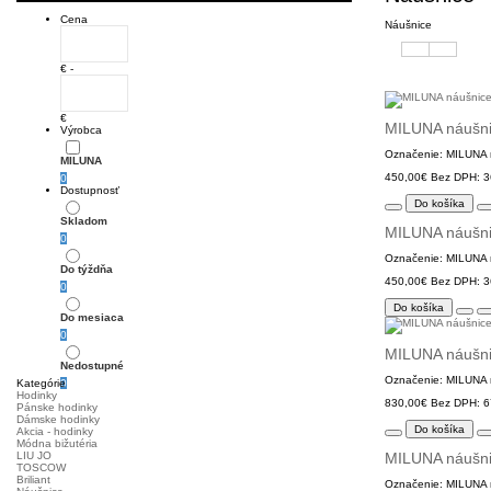
Cena
Náušnice
€ -
€
MILUNA náušn
Výrobca
Označenie: MILUNA ná
MILUNA
450,00€
Bez DPH: 3
0
Dostupnosť
Do košíka
Skladom
MILUNA náušn
0
Označenie: MILUNA ná
Do týždňa
450,00€
Bez DPH: 3
0
Do košíka
Do mesiaca
0
MILUNA náušni
Nedostupné
Označenie: MILUNA n
Kategórie
0
Hodinky
830,00€
Bez DPH: 6
Pánske hodinky
Dámske hodinky
Do košíka
Akcia - hodinky
Módna bižutéria
LIU JO
MILUNA náušni
TOSCOW
Briliant
Označenie: MILUNA n