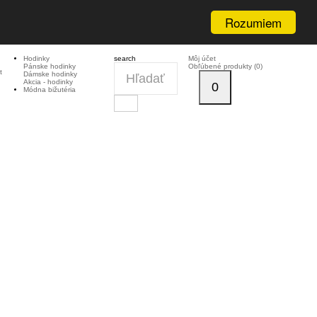
Rozumiem
Hodinky
search
Môj účet
Pánske hodinky
Obľúbené produkty (0)
t
Dámske hodinky
Akcia - hodinky
0
Módna bižutéria