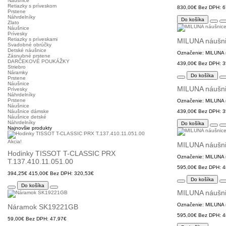
Náušnice
Retiazky s príveskom
830,00€
Bez DPH: 6
Prstene
Náhrdelníky
Do košíka
Zlato
Náušnice
Prívesky
Retiazky s príveskami
MILUNA náušn
Svadobné obrúčky
Detské náušnice
Označenie: MILUNA n
Zásnubné prstene
DARČEKOVÉ POUKÁŽKY
439,00€
Bez DPH: 3
Striebro
Náramky
Do košíka
Prstene
Náušnice
MILUNA náušn
Prívesky
Náhrdelníky
Prstene
Označenie: MILUNA n
Náušnice
Náušnice dámske
439,00€
Bez DPH: 3
Náušnice detské
Náhrdelníky
Do košíka
Najnovšie produkty
Akcia!
MILUNA náušn
Hodinky TISSOT T-CLASSIC PRX
Označenie: MILUNA n
T.137.410.11.051.00
595,00€
Bez DPH: 4
394,25€
415,00€
Bez DPH: 320,53€
Do košíka
Do košíka
MILUNA náušn
Označenie: MILUNA n
Náramok SK19221GB
595,00€
Bez DPH: 4
59,00€
Bez DPH: 47,97€