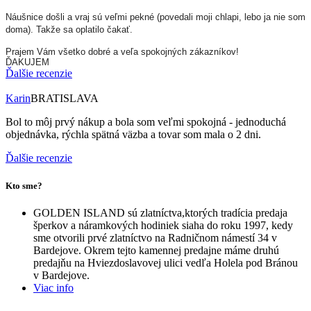
Náušnice došli a vraj sú veľmi pekné (povedali moji chlapi, lebo ja nie som
doma). Takže sa oplatilo čakať.
Prajem Vám všetko dobré a veľa spokojných zákazníkov!
ĎAKUJEM
Ďalšie recenzie
Karin
BRATISLAVA
Bol to môj prvý nákup a bola som veľmi spokojná - jednoduchá
objednávka, rýchla spätná väzba a tovar som mala o 2 dni.
Ďalšie recenzie
Kto sme?
GOLDEN ISLAND sú zlatníctva,ktorých tradícia predaja
šperkov a náramkových hodiniek siaha do roku 1997, kedy
sme otvorili prvé zlatníctvo na Radničnom námestí 34 v
Bardejove. Okrem tejto kamennej predajne máme druhú
predajňu na Hviezdoslavovej ulici vedľa Holela pod Bránou
v Bardejove.
Viac info