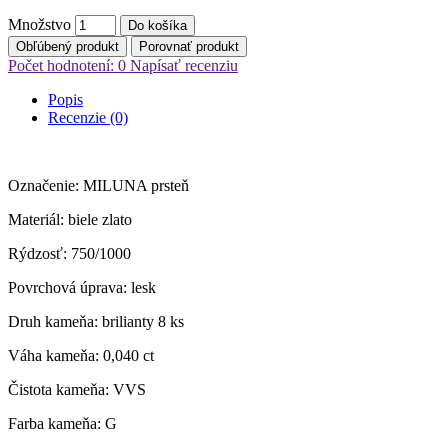
Množstvo
Do košíka
Obľúbený produkt
Porovnať produkt
Počet hodnotení: 0
Napísať recenziu
Popis
Recenzie (0)
Označenie: MILUNA prsteň
Materiál: biele zlato
Rýdzosť: 750/1000
Povrchová úprava: lesk
Druh kameňa: brilianty 8 ks
Váha kameňa: 0,040 ct
Čistota kameňa: VVS
Farba kameňa: G