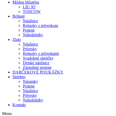
Módna bižutéria
LIU JO
TOSCOW
Briliant
Náušnice
Retiazky s príveskom
Prstene
Náhrdelníky
Zlato
Náušnice
Prívesky
Retiazky s príveskami
Svadobné obrúčky
Detské náušnice
Zásnubné prstene
DARČEKOVÉ POUKÁŽKY
Striebro
Náramky
Prstene
Náušnice
Prívesky
Náhrdelníky
Kontakt
Menu