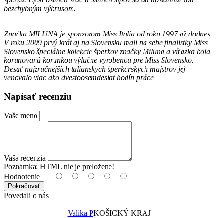
bezchybným výbrusom.
Značka MILUNA je sponzorom Miss Italia od roku 1997 až dodnes.
V roku 2009 prvý krát aj na Slovensku mali na sebe finalistky Miss
Slovensko špeciálne kolekcie šperkov značky Miluna a víťazka bola
korunovaná korunkou výlučne vyrobenou pre Miss Slovensko.
Desať najzručnejších talianskych šperkárskych majstrov jej
venovalo viac ako dvestoosemdesiat hodín práce
Napísať recenziu
Vaše meno
Vaša recenzia
Poznámka:
HTML nie je preložené!
Hodnotenie
Pokračovať
Povedali o nás
Valika P
KOŠICKÝ KRAJ