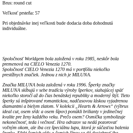
Brus: round cut
Veľkosť prsteňa: 57
Pri objednávke inej veľkosti bude dodacia doba dohodnutá
individuálne.
Spoločnosť Worldgem bola založená v roku 1985, neskôr bola
premenová na CIELO Venezia 1270.
Spoločnosť CIELO Venezia 1270 má v portfóliu niekoľko
prestížnych značiek. Jednou z nich je MILUNA.
Značka MILUNA bola založená v roku 1996. Šperky značky
MILUNA skĺbujú v sebe tradíciu výroby šperkov, siahajúcej späť
niekoľko storočí až do čias benátskej republiky a moderný štýl. Tieto
šperky sú inšpirované romantickou, nadčasovou láskou vyjadrenou
diamantmi a bielym zlatom. V kolekcii „Hearts & Arrows“ (výbrus
ideal cut, osem sŕdc a osem šípov) ponúkli brilianty v jedinečnej
kvalite pre ženy každého veku. Prečo osem? Osmička symbolizuje
nekonečnosť, teda i večnosť. Hra odrazov sa nedá pozorovať
voľným okom, ale iba cez špeciálnu lupu, ktorá je súčasťou balenia
šperku. Efekt ôsmich sŕdc a ôsmich šípov sa dá dosiahnuť iba