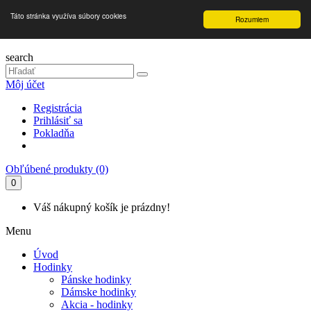
Táto stránka využíva súbory cookies
Rozumiem
search
Môj účet
Registrácia
Prihlásiť sa
Pokladňa
Obľúbené produkty (0)
0
Váš nákupný košík je prázdny!
Menu
Úvod
Hodinky
Pánske hodinky
Dámske hodinky
Akcia - hodinky