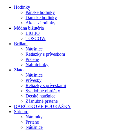
Hodinky
Pánske hodinky
Dámske hodinky
Akcia - hodinky
Módna bižutéria
LIU JO
TOSCOW
Briliant
Náušnice
Retiazky s príveskom
Prstene
Náhrdelníky
Zlato
Náušnice
Prívesky
Retiazky s príveskami
Svadobné obrúčky
Detské náušnice
Zásnubné prstene
DARČEKOVÉ POUKÁŽKY
Striebro
Náramky
Prstene
Náušnice