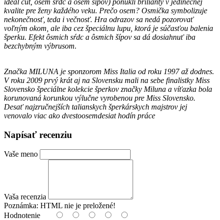
ideal cut, osem sŕdc a osem šípov) ponúkli brilianty v jedinečnej
kvalite pre ženy každého veku. Prečo osem? Osmička symbolizuje
nekonečnosť, teda i večnosť. Hra odrazov sa nedá pozorovať
voľným okom, ale iba cez špeciálnu lupu, ktorá je súčasťou balenia
šperku. Efekt ôsmich sŕdc a ôsmich šípov sa dá dosiahnuť iba
bezchybným výbrusom.
Značka MILUNA je sponzorom Miss Italia od roku 1997 až dodnes.
V roku 2009 prvý krát aj na Slovensku mali na sebe finalistky Miss
Slovensko špeciálne kolekcie šperkov značky Miluna a víťazka bola
korunovaná korunkou výlučne vyrobenou pre Miss Slovensko.
Desať najzručnejších talianskych šperkárskych majstrov jej
venovalo viac ako dvestoosemdesiat hodín práce
Napísať recenziu
Vaše meno
Vaša recenzia
Poznámka:
HTML nie je preložené!
Hodnotenie