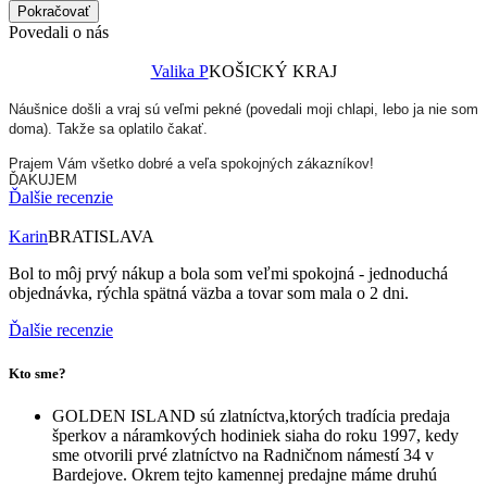
Pokračovať
Povedali o nás
Valika P
KOŠICKÝ KRAJ
Náušnice došli a vraj sú veľmi pekné (povedali moji chlapi, lebo ja nie som
doma). Takže sa oplatilo čakať.
Prajem Vám všetko dobré a veľa spokojných zákazníkov!
ĎAKUJEM
Ďalšie recenzie
Karin
BRATISLAVA
Bol to môj prvý nákup a bola som veľmi spokojná - jednoduchá
objednávka, rýchla spätná väzba a tovar som mala o 2 dni.
Ďalšie recenzie
Kto sme?
GOLDEN ISLAND sú zlatníctva,ktorých tradícia predaja
šperkov a náramkových hodiniek siaha do roku 1997, kedy
sme otvorili prvé zlatníctvo na Radničnom námestí 34 v
Bardejove. Okrem tejto kamennej predajne máme druhú