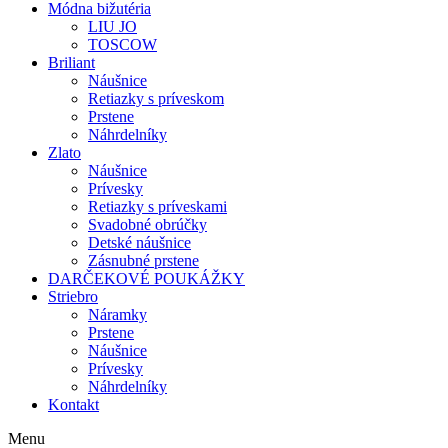
Módna bižutéria
LIU JO
TOSCOW
Briliant
Náušnice
Retiazky s príveskom
Prstene
Náhrdelníky
Zlato
Náušnice
Prívesky
Retiazky s príveskami
Svadobné obrúčky
Detské náušnice
Zásnubné prstene
DARČEKOVÉ POUKÁŽKY
Striebro
Náramky
Prstene
Náušnice
Prívesky
Náhrdelníky
Kontakt
Menu