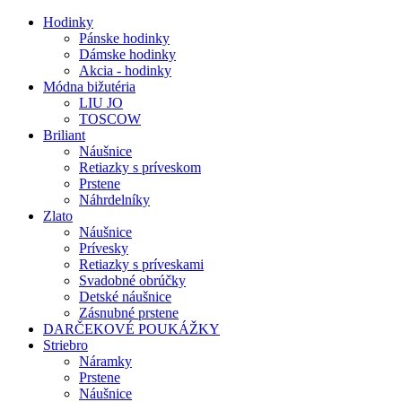
Hodinky
Pánske hodinky
Dámske hodinky
Akcia - hodinky
Módna bižutéria
LIU JO
TOSCOW
Briliant
Náušnice
Retiazky s príveskom
Prstene
Náhrdelníky
Zlato
Náušnice
Prívesky
Retiazky s príveskami
Svadobné obrúčky
Detské náušnice
Zásnubné prstene
DARČEKOVÉ POUKÁŽKY
Striebro
Náramky
Prstene
Náušnice