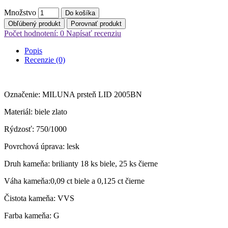
Množstvo
Do košíka
Obľúbený produkt
Porovnať produkt
Počet hodnotení: 0
Napísať recenziu
Popis
Recenzie (0)
Označenie: MILUNA prsteň LID 2005BN
Materiál: biele zlato
Rýdzosť: 750/1000
Povrchová úprava: lesk
Druh kameňa: brilianty 18 ks biele, 25 ks čierne
Váha kameňa:0,09 ct biele a 0,125 ct čierne
Čistota kameňa: VVS
Farba kameňa: G