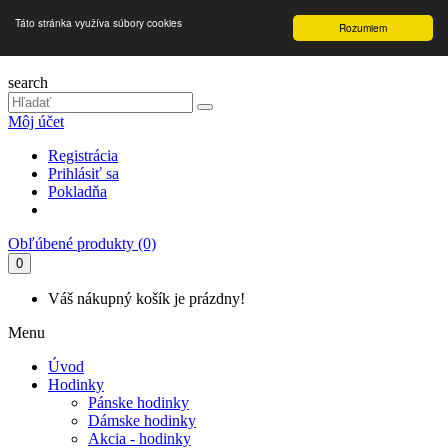
Táto stránka využíva súbory cookies
Rozumiem
search
Môj účet
Registrácia
Prihlásiť sa
Pokladňa
Obľúbené produkty (0)
0
Váš nákupný košík je prázdny!
Menu
Úvod
Hodinky
Pánske hodinky
Dámske hodinky
Akcia - hodinky