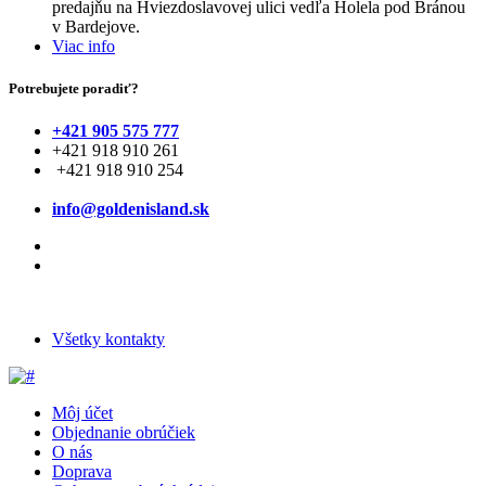
predajňu na Hviezdoslavovej ulici vedľa Holela pod Bránou
v Bardejove.
Viac info
Potrebujete poradiť?
+421 905 575 777
+421 918 910 261
+421 918 910 254
info@goldenisland.sk
Všetky kontakty
Môj účet
Objednanie obrúčiek
O nás
Doprava