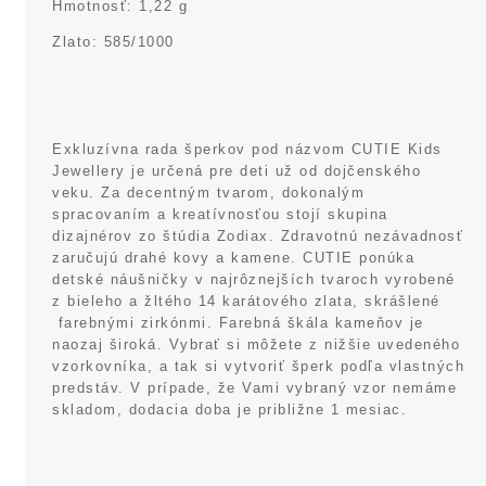
Hmotnosť: 1,22 g
Zlato: 585/1000
Exkluzívna rada šperkov pod názvom CUTIE Kids
Jewellery je určená pre deti už od dojčenského
veku. Za decentným tvarom, dokonalým
spracovaním a kreatívnosťou stojí skupina
dizajnérov zo štúdia Zodiax. Zdravotnú nezávadnosť
zaručujú drahé kovy a kamene. CUTIE ponúka
detské náušničky v najrôznejších tvaroch vyrobené
z bieleho a žltého 14 karátového zlata, skrášlené
farebnými zirkónmi. Farebná škála kameňov je
naozaj široká. Vybrať si môžete z nižšie uvedeného
vzorkovníka, a tak si vytvoriť šperk podľa vlastných
predstáv. V prípade, že Vami vybraný vzor nemáme
skladom, dodacia doba je približne 1 mesiac.