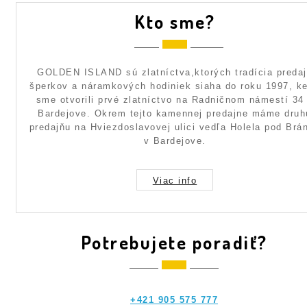
Kto sme?
GOLDEN ISLAND sú zlatníctva,ktorých tradícia preda
šperkov a náramkových hodiniek siaha do roku 1997, k
sme otvorili prvé zlatníctvo na Radničnom námestí 34
Bardejove. Okrem tejto kamennej predajne máme druh
predajňu na Hviezdoslavovej ulici vedľa Holela pod Brá
v Bardejove.
Viac info
Potrebujete poradiť?
+421 905 575 777