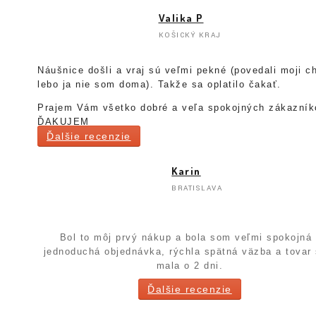
Valika P
KOŠICKÝ KRAJ
Náušnice došli a vraj sú veľmi pekné (povedali moji ch
lebo ja nie som doma). Takže sa oplatilo čakať.
Prajem Vám všetko dobré a veľa spokojných zákazník
ĎAKUJEM
Ďalšie recenzie
Karin
BRATISLAVA
Bol to môj prvý nákup a bola som veľmi spokojná 
jednoduchá objednávka, rýchla spätná väzba a tovar
mala o 2 dni.
Ďalšie recenzie