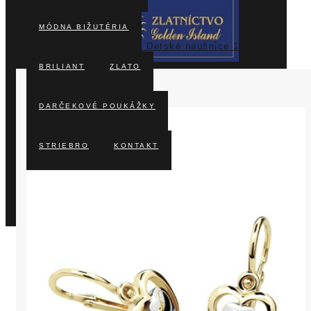
MÓDNA BIŽUTÉRIA
GoldenIsland Detské náušnice 1604
BRILIANT
ZLATO
DARČEKOVÉ POUKÁŽKY
STRIEBRO
KONTAKT