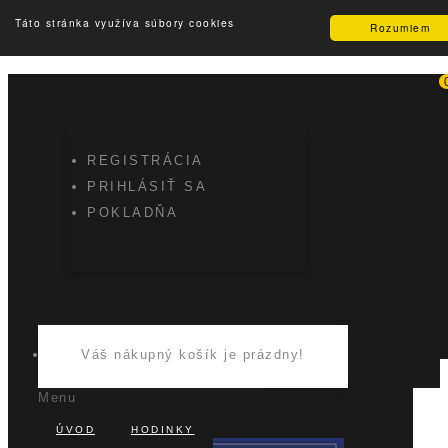
Táto stránka využíva súbory cookies
Rozumiem
Obľúbené produkty
(0)
REGISTRÁCIA
PRIHLÁSIŤ SA
POKLADŇA
Váš nákupný košík je prázdny!
Menu
ÚVOD
HODINKY