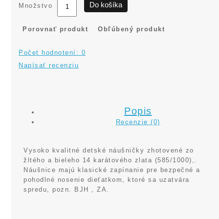
Do košíka
Množstvo
Porovnať produkt
Obľúbený produkt
Počet hodnotení: 0
Napísať recenziu
Popis
Recenzie (0)
Vysoko kvalitné detské náušničky zhotovené zo
žltého a bieleho 14 karátového zlata (585/1000),.
Náušnice majú klasické zapínanie pre bezpečné a
pohodlné nosenie dieťatkom, ktoré sa uzatvára
spredu, pozn. BJH , ZA.