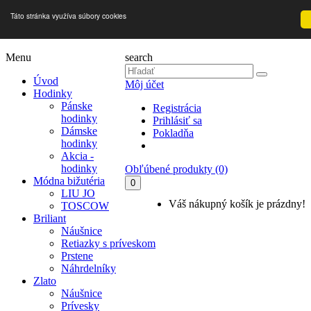
Táto stránka využíva súbory cookies
Menu
search
Úvod
Môj účet
Hodinky
Pánske
Registrácia
hodinky
Prihlásiť sa
Dámske
Pokladňa
hodinky
Akcia -
hodinky
Obľúbené produkty (0)
Módna bižutéria
0
LIU JO
Váš nákupný košík je prázdny!
TOSCOW
Briliant
Náušnice
Retiazky s príveskom
Prstene
Náhrdelníky
Zlato
Náušnice
Prívesky