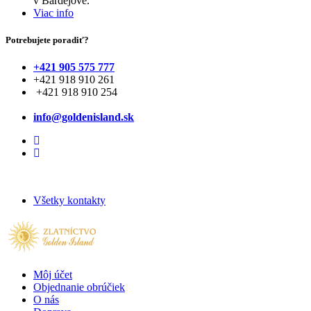
v Bardejove.
Viac info
Potrebujete poradiť?
+421 905 575 777
+421 918 910 261
+421 918 910 254
info@goldenisland.sk
Všetky kontakty
Môj účet
Objednanie obrúčiek
O nás