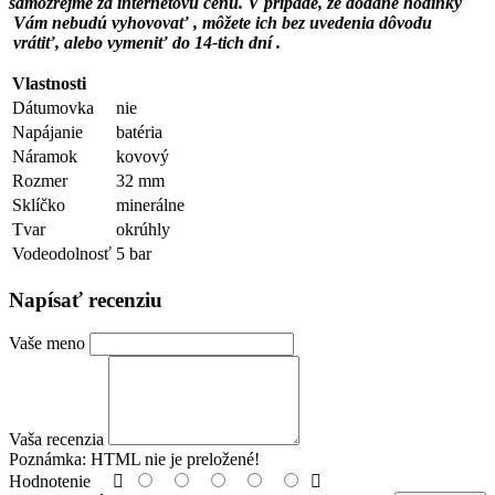
samozrejme za internetovú cenu. V prípade, že dodané hodinky
Vám nebudú vyhovovať , môžete ich bez uvedenia dôvodu
vrátiť, alebo vymeniť do 14-tich dní .
Vlastnosti
Dátumovka
nie
Napájanie
batéria
Náramok
kovový
Rozmer
32 mm
Sklíčko
minerálne
Tvar
okrúhly
Vodeodolnosť
5 bar
Napísať recenziu
Vaše meno
Vaša recenzia
Poznámka:
HTML nie je preložené!
Hodnotenie