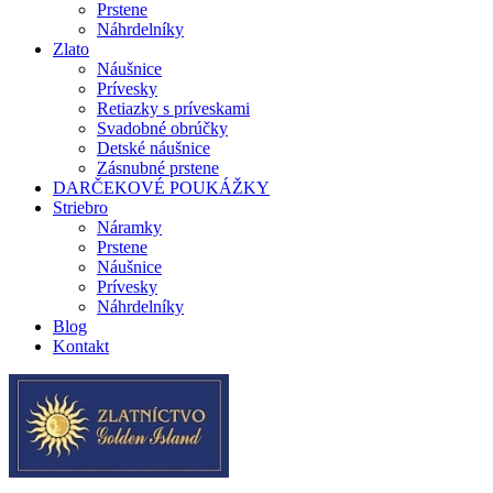
Prstene
Náhrdelníky
Zlato
Náušnice
Prívesky
Retiazky s príveskami
Svadobné obrúčky
Detské náušnice
Zásnubné prstene
DARČEKOVÉ POUKÁŽKY
Striebro
Náramky
Prstene
Náušnice
Prívesky
Náhrdelníky
Blog
Kontakt