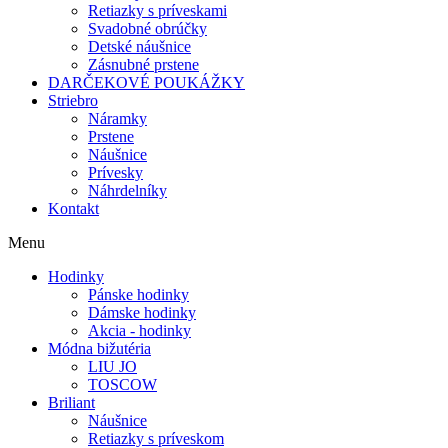
Retiazky s príveskami
Svadobné obrúčky
Detské náušnice
Zásnubné prstene
DARČEKOVÉ POUKÁŽKY
Striebro
Náramky
Prstene
Náušnice
Prívesky
Náhrdelníky
Kontakt
Menu
Hodinky
Pánske hodinky
Dámske hodinky
Akcia - hodinky
Módna bižutéria
LIU JO
TOSCOW
Briliant
Náušnice
Retiazky s príveskom