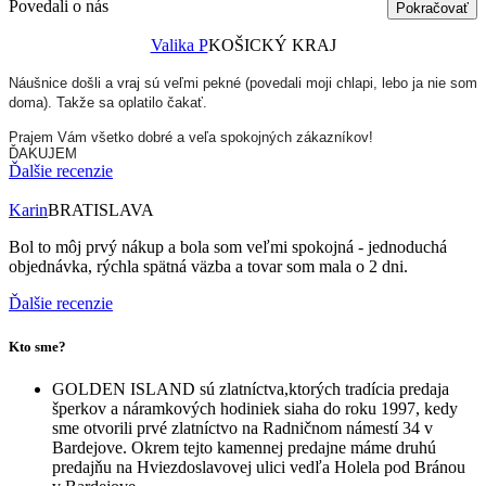
Povedali o nás
Pokračovať
Valika P
KOŠICKÝ KRAJ
Náušnice došli a vraj sú veľmi pekné (povedali moji chlapi, lebo ja nie som
doma). Takže sa oplatilo čakať.
Prajem Vám všetko dobré a veľa spokojných zákazníkov!
ĎAKUJEM
Ďalšie recenzie
Karin
BRATISLAVA
Bol to môj prvý nákup a bola som veľmi spokojná - jednoduchá
objednávka, rýchla spätná väzba a tovar som mala o 2 dni.
Ďalšie recenzie
Kto sme?
GOLDEN ISLAND sú zlatníctva,ktorých tradícia predaja
šperkov a náramkových hodiniek siaha do roku 1997, kedy
sme otvorili prvé zlatníctvo na Radničnom námestí 34 v
Bardejove. Okrem tejto kamennej predajne máme druhú
predajňu na Hviezdoslavovej ulici vedľa Holela pod Bránou