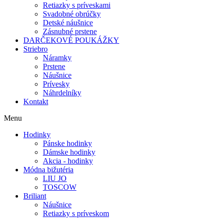
Retiazky s príveskami
Svadobné obrúčky
Detské náušnice
Zásnubné prstene
DARČEKOVÉ POUKÁŽKY
Striebro
Náramky
Prstene
Náušnice
Prívesky
Náhrdelníky
Kontakt
Menu
Hodinky
Pánske hodinky
Dámske hodinky
Akcia - hodinky
Módna bižutéria
LIU JO
TOSCOW
Briliant
Náušnice
Retiazky s príveskom