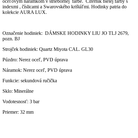
oceľovým náramkom v striebornej farbe. Ciferník bielej farby s
indexmi , číslicami a Swarovského krištáľmi. Hodinky patria do
kolekcie AURA LUX.
Označenie hodiniek: DÁMSKE HODINKY LIU JO TLJ 2679,
pozn. BJ
Strojček hodiniek: Quartz Miyota CAL. GL30
Púzdro: Nerez oceľ, PVD úprava
Náramok: Nerez oceľ, PVD úprava
Funkcie: sekundová ručička
Sklo: Minerálne
Vodotesnosť: 3 bar
Priemer: 32 mm