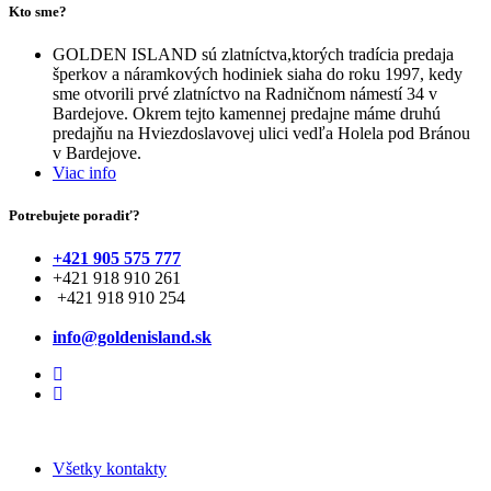
Kto sme?
GOLDEN ISLAND sú zlatníctva,ktorých tradícia predaja
šperkov a náramkových hodiniek siaha do roku 1997, kedy
sme otvorili prvé zlatníctvo na Radničnom námestí 34 v
Bardejove. Okrem tejto kamennej predajne máme druhú
predajňu na Hviezdoslavovej ulici vedľa Holela pod Bránou
v Bardejove.
Viac info
Potrebujete poradiť?
+421 905 575 777
+421 918 910 261
+421 918 910 254
info@goldenisland.sk
Všetky kontakty