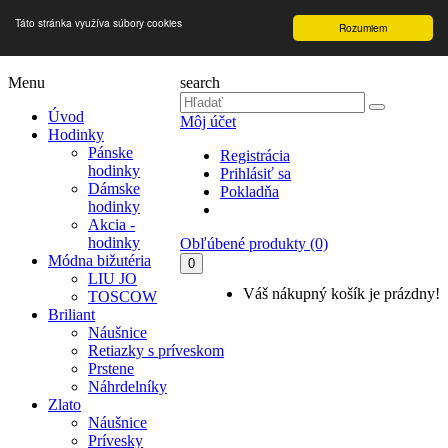
Táto stránka využíva súbory cookies
Rozumiem
Menu
search
Úvod
Môj účet
Hodinky
Pánske
Registrácia
hodinky
Prihlásiť sa
Dámske
Pokladňa
hodinky
Akcia -
hodinky
Obľúbené produkty (0)
Módna bižutéria
0
LIU JO
Váš nákupný košík je prázdny!
TOSCOW
Briliant
Náušnice
Retiazky s príveskom
Prstene
Náhrdelníky
Zlato
Náušnice
Prívesky