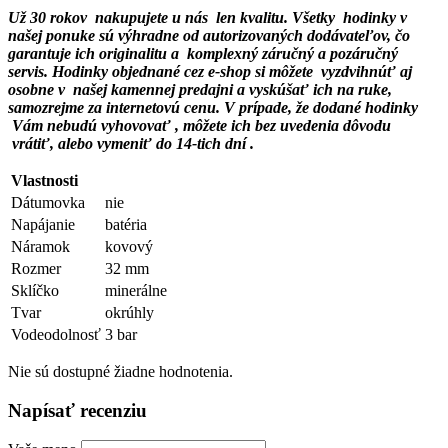
Už 30 rokov nakupujete u nás len kvalitu. Všetky hodinky v
našej ponuke sú výhradne od autorizovaných dodávateľov, čo
garantuje ich originalitu a
komplexný záručný a pozáručný
servis. Hodinky objednané cez e-shop si môžete vyzdvihnúť aj
osobne v našej kamennej predajni a vyskúšať ich na ruke,
samozrejme za internetovú cenu. V prípade, že dodané hodinky
Vám nebudú vyhovovať , môžete ich bez uvedenia dôvodu
vrátiť, alebo vymeniť do 14-tich dní .
Vlastnosti
Dátumovka
nie
Napájanie
batéria
Náramok
kovový
Rozmer
32 mm
Sklíčko
minerálne
Tvar
okrúhly
Vodeodolnosť
3 bar
Nie sú dostupné žiadne hodnotenia.
Napísať recenziu