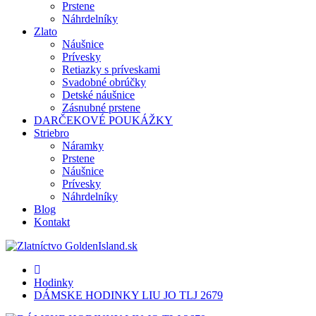
Prstene
Náhrdelníky
Zlato
Náušnice
Prívesky
Retiazky s príveskami
Svadobné obrúčky
Detské náušnice
Zásnubné prstene
DARČEKOVÉ POUKÁŽKY
Striebro
Náramky
Prstene
Náušnice
Prívesky
Náhrdelníky
Blog
Kontakt
Hodinky
DÁMSKE HODINKY LIU JO TLJ 2679