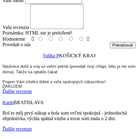
Vaše meno
Vaša recenzia
Poznámka:
HTML nie je preložené!
Hodnotenie
Povedali o nás
Pokračovať
Valika P
KOŠICKÝ KRAJ
Náušnice došli a vraj sú veľmi pekné (povedali moji chlapi, lebo ja nie som
doma). Takže sa oplatilo čakať.
Prajem Vám všetko dobré a veľa spokojných zákazníkov!
ĎAKUJEM
Ďalšie recenzie
Karin
BRATISLAVA
Bol to môj prvý nákup a bola som veľmi spokojná - jednoduchá
objednávka, rýchla spätná väzba a tovar som mala o 2 dni.
Ďalšie recenzie