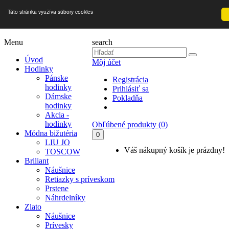
Táto stránka využíva súbory cookies
Menu
search
Úvod
Môj účet
Hodinky
Pánske
Registrácia
hodinky
Prihlásiť sa
Dámske
Pokladňa
hodinky
Akcia -
hodinky
Obľúbené produkty (0)
Módna bižutéria
0
LIU JO
Váš nákupný košík je prázdny!
TOSCOW
Briliant
Náušnice
Retiazky s príveskom
Prstene
Náhrdelníky
Zlato
Náušnice
Prívesky