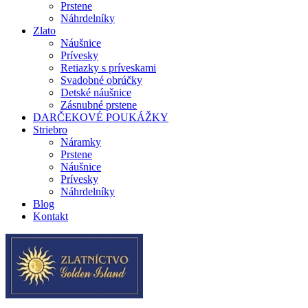
Prstene
Náhrdelníky
Zlato
Náušnice
Prívesky
Retiazky s príveskami
Svadobné obrúčky
Detské náušnice
Zásnubné prstene
DARČEKOVÉ POUKÁŽKY
Striebro
Náramky
Prstene
Náušnice
Prívesky
Náhrdelníky
Blog
Kontakt