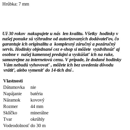
Hrúbka: 7 mm
Už 30 rokov nakupujete u nás len kvalitu. Všetky hodinky v
našej ponuke sú výhradne od autorizovaných dodávateľov, čo
garantuje ich originalitu a
komplexný záručný a pozáručný
servis. Hodinky objednané cez e-shop si môžete vyzdvihnúť aj
osobne v našej kamennej predajni a vyskúšať ich na ruke,
samozrejme za internetovú cenu. V prípade, že dodané hodinky
Vám nebudú vyhovovať , môžete ich bez uvedenia dôvodu
vrátiť, alebo vymeniť do 14-tich dní .
Vlastnosti
Dátumovka
nie
Napájanie
batéria
Náramok
kovový
Rozmer
44 mm
Sklíčko
minerálne
Tvar
okrúhly
Vodeodolnosť
do 30 m