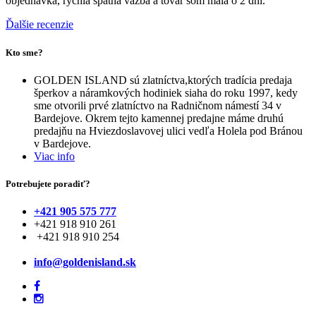
objednávka, rýchla spätná väzba a tovar som mala o 2 dni.
Ďalšie recenzie
Kto sme?
GOLDEN ISLAND sú zlatníctva,ktorých tradícia predaja
šperkov a náramkových hodiniek siaha do roku 1997, kedy
sme otvorili prvé zlatníctvo na Radničnom námestí 34 v
Bardejove. Okrem tejto kamennej predajne máme druhú
predajňu na Hviezdoslavovej ulici vedľa Holela pod Bránou
v Bardejove.
Viac info
Potrebujete poradiť?
+421 905 575 777
+421 918 910 261
+421 918 910 254
info@goldenisland.sk