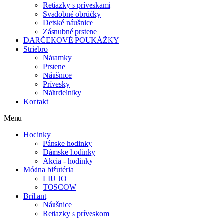
Retiazky s príveskami
Svadobné obrúčky
Detské náušnice
Zásnubné prstene
DARČEKOVÉ POUKÁŽKY
Striebro
Náramky
Prstene
Náušnice
Prívesky
Náhrdelníky
Kontakt
Menu
Hodinky
Pánske hodinky
Dámske hodinky
Akcia - hodinky
Módna bižutéria
LIU JO
TOSCOW
Briliant
Náušnice
Retiazky s príveskom