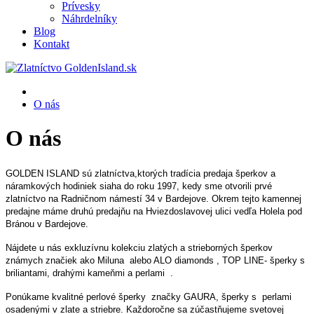
Prívesky
Náhrdelníky
Blog
Kontakt
O nás
O nás
GOLDEN ISLAND sú zlatníctva,ktorých tradícia predaja šperkov a
náramkových hodiniek siaha do roku 1997, kedy sme otvorili prvé
zlatníctvo na Radničnom námestí 34 v Bardejove. Okrem tejto kamennej
predajne máme druhú predajňu na Hviezdoslavovej ulici vedľa Holela pod
Bránou v Bardejove.
Nájdete u nás exkluzívnu kolekciu zlatých a strieborných šperkov
známych značiek ako Miluna alebo ALO diamonds , TOP LINE- šperky s
briliantami, drahými kameňmi a perlami .
Ponúkame kvalitné perlové šperky značky GAURA, šperky s perlami
osadenými v zlate a striebre. Každoročne sa zúčastňujeme svetovej