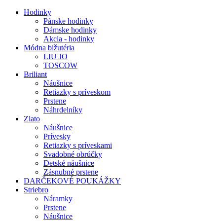
Hodinky
Pánske hodinky
Dámske hodinky
Akcia - hodinky
Módna bižutéria
LIU JO
TOSCOW
Briliant
Náušnice
Retiazky s príveskom
Prstene
Náhrdelníky
Zlato
Náušnice
Prívesky
Retiazky s príveskami
Svadobné obrúčky
Detské náušnice
Zásnubné prstene
DARČEKOVÉ POUKÁŽKY
Striebro
Náramky
Prstene
Náušnice