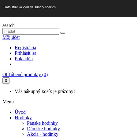
Táto stránka využíva súbory cookies
search
Môj účet
Registrácia
Prihlásiť sa
Pokladňa
Obľúbené produkty (0)
0
Váš nákupný košík je prázdny!
Menu
Úvod
Hodinky
Pánske hodinky
Dámske hodinky
Akcia - hodinky