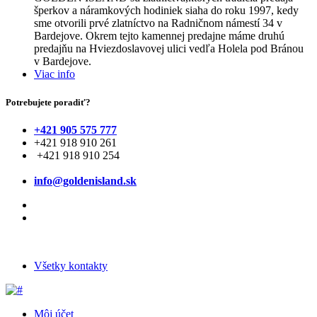
šperkov a náramkových hodiniek siaha do roku 1997, kedy
sme otvorili prvé zlatníctvo na Radničnom námestí 34 v
Bardejove. Okrem tejto kamennej predajne máme druhú
predajňu na Hviezdoslavovej ulici vedľa Holela pod Bránou
v Bardejove.
Viac info
Potrebujete poradiť?
+421 905 575 777
+421 918 910 261
+421 918 910 254
info@goldenisland.sk
Všetky kontakty
Môj účet