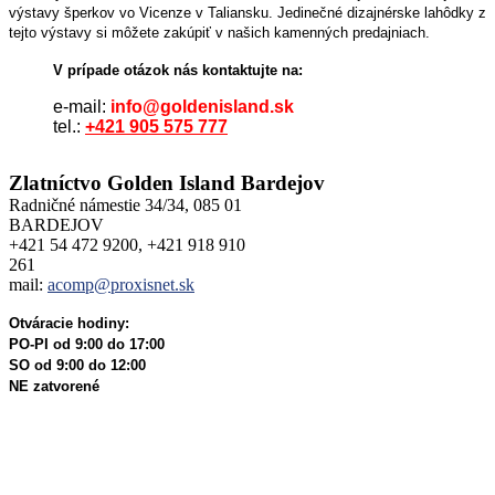
výstavy šperkov vo Vicenze v Taliansku. Jedinečné dizajnérske lahôdky z
tejto výstavy si môžete zakúpiť v našich kamenných predajniach.
V prípade otázok nás kontaktujte na:
e-mail:
info@goldenisland.sk
tel.:
+421 905 575 777
Zlatníctvo Golden Island Bardejov
Radničné námestie 34/34, 085 01
BARDEJOV
+421 54 472 9200, +421 918 910
261
mail:
acomp@proxisnet.sk
Otváracie hodiny:
PO-PI od 9:00 do 17:00
SO od 9:00 do 12:00
NE zatvorené