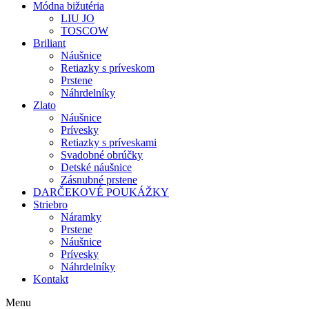
Módna bižutéria
LIU JO
TOSCOW
Briliant
Náušnice
Retiazky s príveskom
Prstene
Náhrdelníky
Zlato
Náušnice
Prívesky
Retiazky s príveskami
Svadobné obrúčky
Detské náušnice
Zásnubné prstene
DARČEKOVÉ POUKÁŽKY
Striebro
Náramky
Prstene
Náušnice
Prívesky
Náhrdelníky
Kontakt
Menu