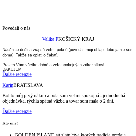
Povedali o nás
Valika P
KOŠICKÝ KRAJ
Náušnice došli a vraj sú veľmi pekné (povedali moji chlapi, lebo ja nie som
doma). Takže sa oplatilo čakať.
Prajem Vám všetko dobré a veľa spokojných zákazníkov!
ĎAKUJEM
Ďalšie recenzie
Karin
BRATISLAVA
Bol to môj prvý nákup a bola som veľmi spokojná - jednoduchá
objednávka, rýchla spätná väzba a tovar som mala o 2 dni.
Ďalšie recenzie
Kto sme?
GOLDEN ISLAND sú zlatníctva,ktorých tradícia predaja