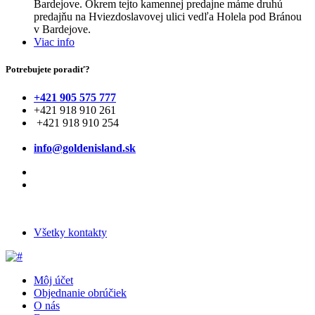
Bardejove. Okrem tejto kamennej predajne máme druhú
predajňu na Hviezdoslavovej ulici vedľa Holela pod Bránou
v Bardejove.
Viac info
Potrebujete poradiť?
+421 905 575 777
+421 918 910 261
+421 918 910 254
info@goldenisland.sk
Všetky kontakty
Môj účet
Objednanie obrúčiek
O nás