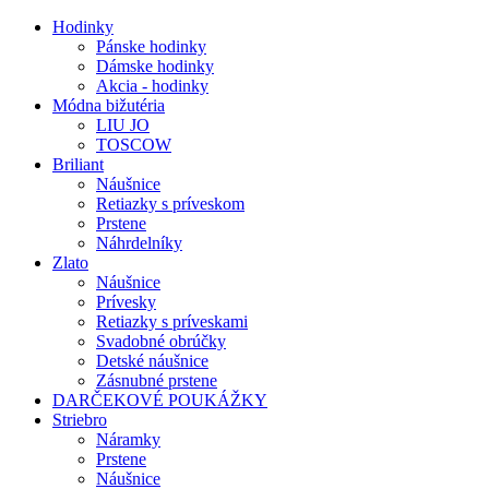
Hodinky
Pánske hodinky
Dámske hodinky
Akcia - hodinky
Módna bižutéria
LIU JO
TOSCOW
Briliant
Náušnice
Retiazky s príveskom
Prstene
Náhrdelníky
Zlato
Náušnice
Prívesky
Retiazky s príveskami
Svadobné obrúčky
Detské náušnice
Zásnubné prstene
DARČEKOVÉ POUKÁŽKY
Striebro
Náramky
Prstene
Náušnice