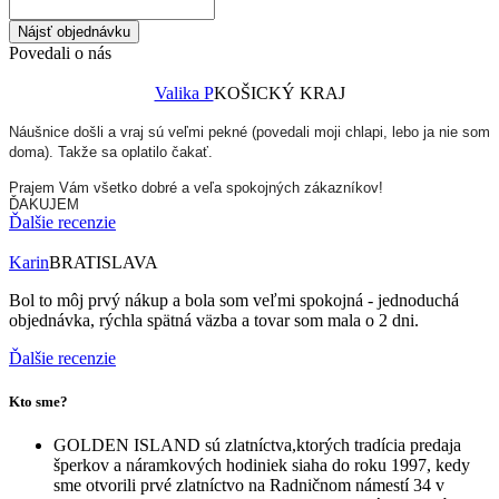
Nájsť objednávku
Povedali o nás
Valika P
KOŠICKÝ KRAJ
Náušnice došli a vraj sú veľmi pekné (povedali moji chlapi, lebo ja nie som
doma). Takže sa oplatilo čakať.
Prajem Vám všetko dobré a veľa spokojných zákazníkov!
ĎAKUJEM
Ďalšie recenzie
Karin
BRATISLAVA
Bol to môj prvý nákup a bola som veľmi spokojná - jednoduchá
objednávka, rýchla spätná väzba a tovar som mala o 2 dni.
Ďalšie recenzie
Kto sme?
GOLDEN ISLAND sú zlatníctva,ktorých tradícia predaja
šperkov a náramkových hodiniek siaha do roku 1997, kedy
sme otvorili prvé zlatníctvo na Radničnom námestí 34 v