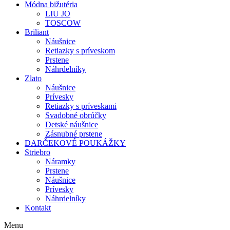
Módna bižutéria
LIU JO
TOSCOW
Briliant
Náušnice
Retiazky s príveskom
Prstene
Náhrdelníky
Zlato
Náušnice
Prívesky
Retiazky s príveskami
Svadobné obrúčky
Detské náušnice
Zásnubné prstene
DARČEKOVÉ POUKÁŽKY
Striebro
Náramky
Prstene
Náušnice
Prívesky
Náhrdelníky
Kontakt
Menu