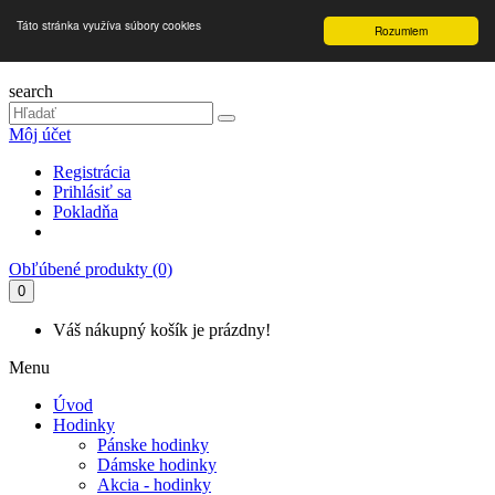
Táto stránka využíva súbory cookies
Rozumiem
search
Môj účet
Registrácia
Prihlásiť sa
Pokladňa
Obľúbené produkty (0)
0
Váš nákupný košík je prázdny!
Menu
Úvod
Hodinky
Pánske hodinky
Dámske hodinky
Akcia - hodinky