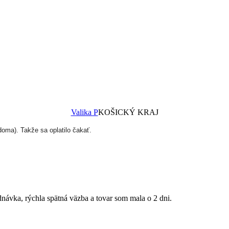
Valika P
KOŠICKÝ KRAJ
doma). Takže sa oplatilo čakať.
návka, rýchla spätná väzba a tovar som mala o 2 dni.