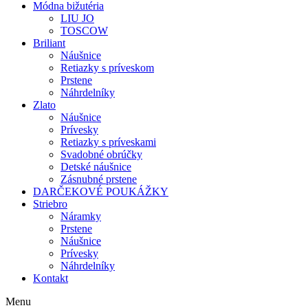
Módna bižutéria
LIU JO
TOSCOW
Briliant
Náušnice
Retiazky s príveskom
Prstene
Náhrdelníky
Zlato
Náušnice
Prívesky
Retiazky s príveskami
Svadobné obrúčky
Detské náušnice
Zásnubné prstene
DARČEKOVÉ POUKÁŽKY
Striebro
Náramky
Prstene
Náušnice
Prívesky
Náhrdelníky
Kontakt
Menu