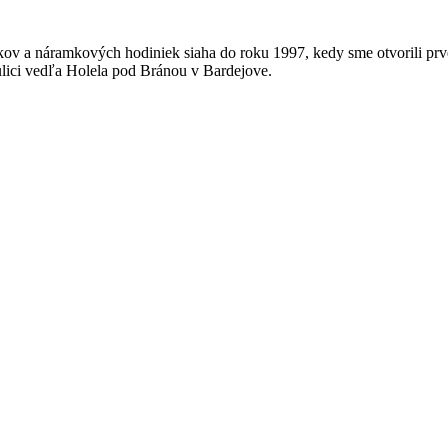
v a náramkových hodiniek siaha do roku 1997, kedy sme otvorili prvé
lici vedľa Holela pod Bránou v Bardejove.