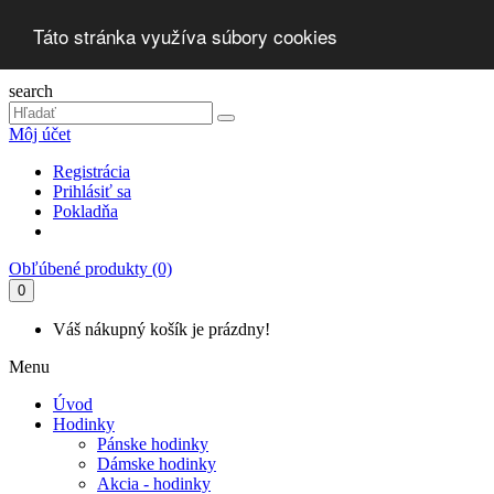
Táto stránka využíva súbory cookies
search
Môj účet
Registrácia
Prihlásiť sa
Pokladňa
Obľúbené produkty (0)
0
Váš nákupný košík je prázdny!
Menu
Úvod
Hodinky
Pánske hodinky
Dámske hodinky
Akcia - hodinky