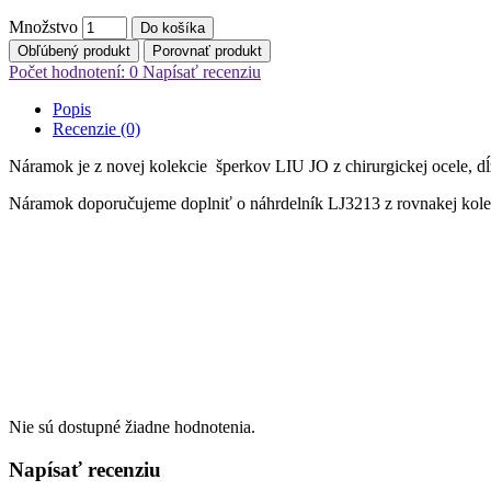
Množstvo
Do košíka
Obľúbený produkt
Porovnať produkt
Počet hodnotení: 0
Napísať recenziu
Popis
Recenzie (0)
Náramok je z novej kolekcie šperkov LIU JO z chirurgickej ocele, dĺ
Náramok doporučujeme doplniť o náhrdelník LJ3213 z rovnakej kole
Nie sú dostupné žiadne hodnotenia.
Napísať recenziu