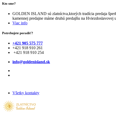
Kto sme?
GOLDEN ISLAND sú zlatníctva,ktorých tradícia predaja šperko
kamennej predajne máme druhú predajňu na Hviezdoslavovej u
Viac info
Potrebujete poradiť?
+421 905 575 777
+421 918 910 261
+421 918 910 254
info@goldenisland.sk
Všetky kontakty