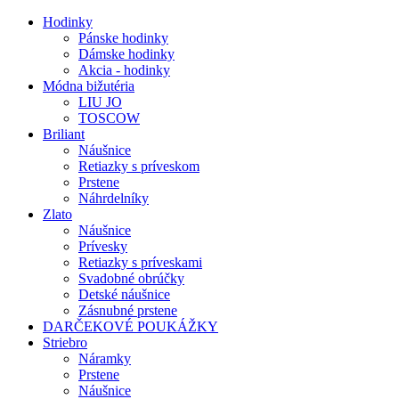
Hodinky
Pánske hodinky
Dámske hodinky
Akcia - hodinky
Módna bižutéria
LIU JO
TOSCOW
Briliant
Náušnice
Retiazky s príveskom
Prstene
Náhrdelníky
Zlato
Náušnice
Prívesky
Retiazky s príveskami
Svadobné obrúčky
Detské náušnice
Zásnubné prstene
DARČEKOVÉ POUKÁŽKY
Striebro
Náramky
Prstene
Náušnice