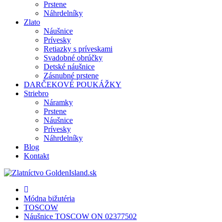
Prstene
Náhrdelníky
Zlato
Náušnice
Prívesky
Retiazky s príveskami
Svadobné obrúčky
Detské náušnice
Zásnubné prstene
DARČEKOVÉ POUKÁŽKY
Striebro
Náramky
Prstene
Náušnice
Prívesky
Náhrdelníky
Blog
Kontakt
Módna bižutéria
TOSCOW
Náušnice TOSCOW ON 02377502