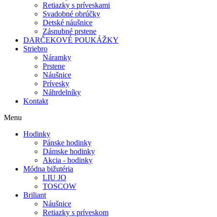
Retiazky s príveskami
Svadobné obrúčky
Detské náušnice
Zásnubné prstene
DARČEKOVÉ POUKÁŽKY
Striebro
Náramky
Prstene
Náušnice
Prívesky
Náhrdelníky
Kontakt
Menu
Hodinky
Pánske hodinky
Dámske hodinky
Akcia - hodinky
Módna bižutéria
LIU JO
TOSCOW
Briliant
Náušnice
Retiazky s príveskom