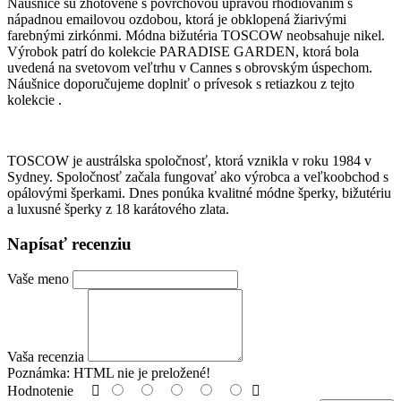
Náušnice sú zhotovené s povrchovou úpravou rhódiovaním s
nápadnou emailovou ozdobou, ktorá je obklopená žiarivými
farebnými zirkónmi. Módna bižutéria TOSCOW neobsahuje nikel.
Výrobok patrí do kolekcie PARADISE GARDEN, ktorá bola
uvedená na svetovom veľtrhu v Cannes s obrovským úspechom.
Náušnice doporučujeme doplniť o prívesok s retiazkou z tejto
kolekcie .
TOSCOW je austrálska spoločnosť, ktorá vznikla v roku 1984 v
Sydney. Spoločnosť začala fungovať ako výrobca a veľkoobchod s
opálovými šperkami. Dnes ponúka kvalitné módne šperky, bižutériu
a luxusné šperky z 18 karátového zlata.
Napísať recenziu
Vaše meno
Vaša recenzia
Poznámka:
HTML nie je preložené!
Hodnotenie