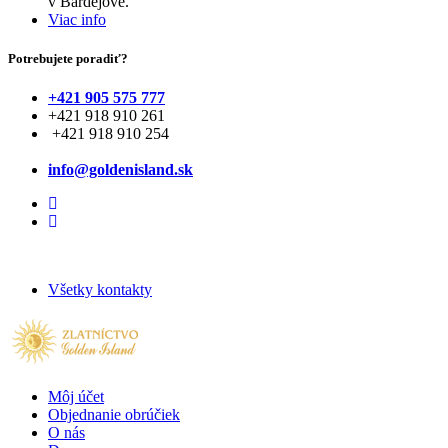
v Bardejove.
Viac info
Potrebujete poradiť?
+421 905 575 777
+421 918 910 261
+421 918 910 254
info@goldenisland.sk
Všetky kontakty
Môj účet
Objednanie obrúčiek
O nás