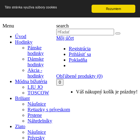
Táto stránka využíva súbory cookies
Rozumiem
Menu
search
Úvod
Môj účet
Hodinky
Pánske
Registrácia
hodinky
Prihlásiť sa
Dámske
Pokladňa
hodinky
Akcia -
hodinky
Obľúbené produkty (0)
Módna bižutéria
0
LIU JO
Váš nákupný košík je prázdny!
TOSCOW
Briliant
Náušnice
Retiazky s príveskom
Prstene
Náhrdelníky
Zlato
Náušnice
Prívesky