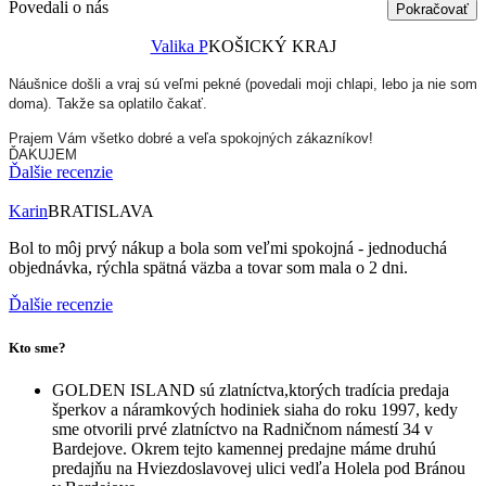
Povedali o nás
Pokračovať
Valika P
KOŠICKÝ KRAJ
Náušnice došli a vraj sú veľmi pekné (povedali moji chlapi, lebo ja nie som
doma). Takže sa oplatilo čakať.
Prajem Vám všetko dobré a veľa spokojných zákazníkov!
ĎAKUJEM
Ďalšie recenzie
Karin
BRATISLAVA
Bol to môj prvý nákup a bola som veľmi spokojná - jednoduchá
objednávka, rýchla spätná väzba a tovar som mala o 2 dni.
Ďalšie recenzie
Kto sme?
GOLDEN ISLAND sú zlatníctva,ktorých tradícia predaja
šperkov a náramkových hodiniek siaha do roku 1997, kedy
sme otvorili prvé zlatníctvo na Radničnom námestí 34 v
Bardejove. Okrem tejto kamennej predajne máme druhú
predajňu na Hviezdoslavovej ulici vedľa Holela pod Bránou