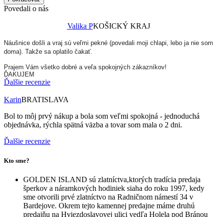
Povedali o nás
Valika P
KOŠICKÝ KRAJ
Náušnice došli a vraj sú veľmi pekné (povedali moji chlapi, lebo ja nie som
doma). Takže sa oplatilo čakať.
Prajem Vám všetko dobré a veľa spokojných zákazníkov!
ĎAKUJEM
Ďalšie recenzie
Karin
BRATISLAVA
Bol to môj prvý nákup a bola som veľmi spokojná - jednoduchá
objednávka, rýchla spätná väzba a tovar som mala o 2 dni.
Ďalšie recenzie
Kto sme?
GOLDEN ISLAND sú zlatníctva,ktorých tradícia predaja
šperkov a náramkových hodiniek siaha do roku 1997, kedy
sme otvorili prvé zlatníctvo na Radničnom námestí 34 v
Bardejove. Okrem tejto kamennej predajne máme druhú
predajňu na Hviezdoslavovej ulici vedľa Holela pod Bránou