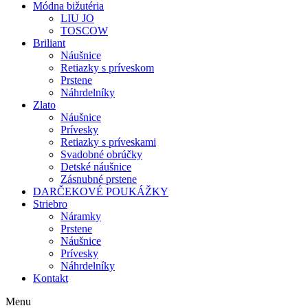
Módna bižutéria
LIU JO
TOSCOW
Briliant
Náušnice
Retiazky s príveskom
Prstene
Náhrdelníky
Zlato
Náušnice
Prívesky
Retiazky s príveskami
Svadobné obrúčky
Detské náušnice
Zásnubné prstene
DARČEKOVÉ POUKÁŽKY
Striebro
Náramky
Prstene
Náušnice
Prívesky
Náhrdelníky
Kontakt
Menu