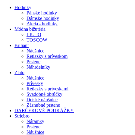
Hodinky
Pánske hodinky
Dámske hodinky
Akcia - hodinky
Módna bižutéria
LIU JO
TOSCOW
Briliant
Náušnice
Retiazky s príveskom
Prstene
Náhrdelníky
Zlato
Náušnice
Prívesky
Retiazky s príveskami
Svadobné obrúčky
Detské náušnice
Zásnubné prstene
DARČEKOVÉ POUKÁŽKY
Striebro
Náramky
Prstene
Náušnice