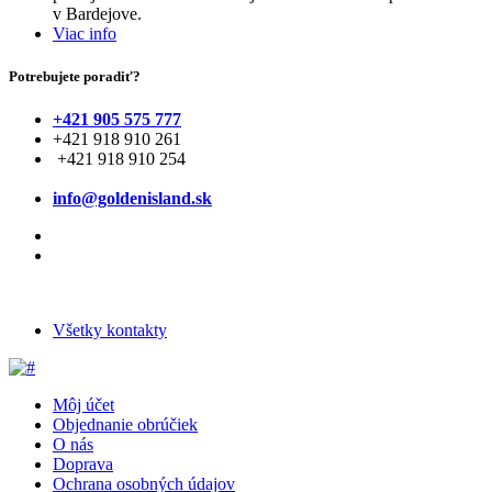
v Bardejove.
Viac info
Potrebujete poradiť?
+421 905 575 777
+421 918 910 261
+421 918 910 254
info@goldenisland.sk
Všetky kontakty
Môj účet
Objednanie obrúčiek
O nás
Doprava
Ochrana osobných údajov