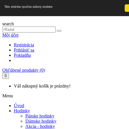
Táto stránka využíva súbory cookies
search
Môj účet
Registrácia
Prihlásiť sa
Pokladňa
Obľúbené produkty (0)
0
Váš nákupný košík je prázdny!
Menu
Úvod
Hodinky
Pánske hodinky
Dámske hodinky
Akcia - hodinky