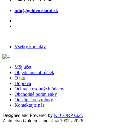
info@goldenisland.sk
Všetky kontakty
Môj účet
Objednanie obrúčiek
O nás
Doprava
Ochrana osobných údajov
Obchodné podmienky
Odstúpiť od zmluvy
Kontaktujte nás
Designed and Powered by
K_CORP s.r.o.
Zlatníctvo GoldenIsland.sk © 1997 - 2026