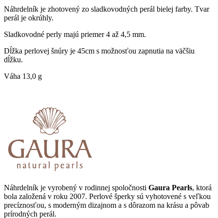
Náhrdelník je zhotovený zo sladkovodných perál bielej farby. Tvar
perál je okrúhly.
Sladkovodné perly majú priemer 4 až 4,5 mm.
Dĺžka perlovej šnúry je 45cm s možnosťou zapnutia na väčšiu
dĺžku.
Váha 13,0 g
Náhrdelník je vyrobený v rodinnej spoločnosti
Gaura Pearls
, ktorá
bola založená v roku 2007. Perlové šperky sú vyhotovené s veľkou
precíznosťou, s moderným dizajnom a s dôrazom na krásu a pôvab
prírodných perál.