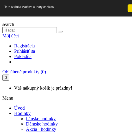
Táto stránka využíva súbory cookies
search
Môj účet
Registrácia
Prihlásiť sa
Pokladňa
Obľúbené produkty (0)
0
Váš nákupný košík je prázdny!
Menu
Úvod
Hodinky
Pánske hodinky
Dámske hodinky
Akcia - hodinky