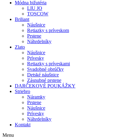
Módna bižutéria
LIU JO
TOSCOW
Briliant
Náušnice
Retiazky s príveskom
Prstene
Náhrdelníky
Zlato
Náušnice
Prívesky
Retiazky s príveskami
Svadobné obrúčky
Detské náušnice
Zásnubné prstene
DARČEKOVÉ POUKÁŽKY
Striebro
Náramky
Prstene
Náušnice
Prívesky
Náhrdelníky
Kontakt
Menu