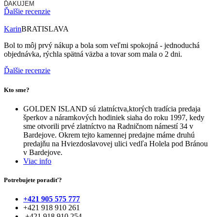
ĎAKUJEM
Ďalšie recenzie
Karin
BRATISLAVA
Bol to môj prvý nákup a bola som veľmi spokojná - jednoduchá
objednávka, rýchla spätná väzba a tovar som mala o 2 dni.
Ďalšie recenzie
Kto sme?
GOLDEN ISLAND sú zlatníctva,ktorých tradícia predaja
šperkov a náramkových hodiniek siaha do roku 1997, kedy
sme otvorili prvé zlatníctvo na Radničnom námestí 34 v
Bardejove. Okrem tejto kamennej predajne máme druhú
predajňu na Hviezdoslavovej ulici vedľa Holela pod Bránou
v Bardejove.
Viac info
Potrebujete poradiť?
+421 905 575 777
+421 918 910 261
+421 918 910 254