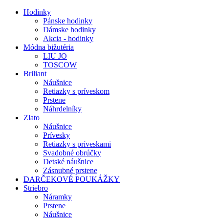
Hodinky
Pánske hodinky
Dámske hodinky
Akcia - hodinky
Módna bižutéria
LIU JO
TOSCOW
Briliant
Náušnice
Retiazky s príveskom
Prstene
Náhrdelníky
Zlato
Náušnice
Prívesky
Retiazky s príveskami
Svadobné obrúčky
Detské náušnice
Zásnubné prstene
DARČEKOVÉ POUKÁŽKY
Striebro
Náramky
Prstene
Náušnice