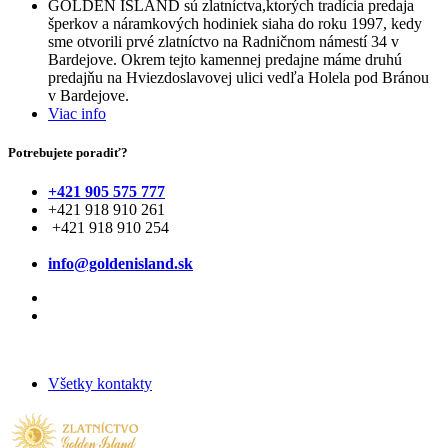
GOLDEN ISLAND sú zlatníctva,ktorých tradícia predaja
šperkov a náramkových hodiniek siaha do roku 1997, kedy
sme otvorili prvé zlatníctvo na Radničnom námestí 34 v
Bardejove. Okrem tejto kamennej predajne máme druhú
predajňu na Hviezdoslavovej ulici vedľa Holela pod Bránou
v Bardejove.
Viac info
Potrebujete poradiť?
+421 905 575 777
+421 918 910 261
+421 918 910 254
info@goldenisland.sk
Všetky kontakty