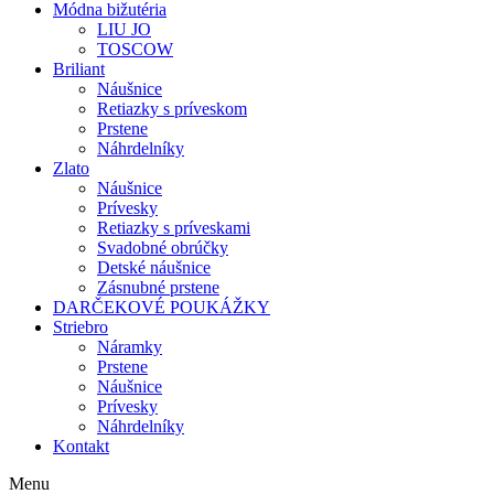
Módna bižutéria
LIU JO
TOSCOW
Briliant
Náušnice
Retiazky s príveskom
Prstene
Náhrdelníky
Zlato
Náušnice
Prívesky
Retiazky s príveskami
Svadobné obrúčky
Detské náušnice
Zásnubné prstene
DARČEKOVÉ POUKÁŽKY
Striebro
Náramky
Prstene
Náušnice
Prívesky
Náhrdelníky
Kontakt
Menu