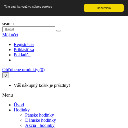
Táto stránka využíva súbory cookies
Rozumiem
search
Môj účet
Registrácia
Prihlásiť sa
Pokladňa
Obľúbené produkty (0)
0
Váš nákupný košík je prázdny!
Menu
Úvod
Hodinky
Pánske hodinky
Dámske hodinky
Akcia - hodinky