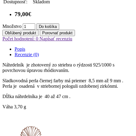
Dostupnosť:
Skladom
79,00€
Množstvo
Do košíka
Obľúbený produkt
Porovnať produkt
Počet hodnotení: 0
Napísať recenziu
Popis
Recenzie (0)
Náhrdelník je zhotovený zo striebra o rýdzosti 925/1000 s
povrchovou úpravou rhódiovaním.
Sladkovodná perla čiernej farby má priemer 8,5 mm až 9 mm .
Perla je osadená v striebornej pologuli ozdobenej zirkónmi.
Dĺžka náhrdelníka je 40 až 47 cm .
Váha 3,70 g