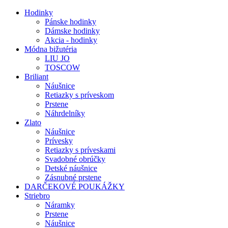
Hodinky
Pánske hodinky
Dámske hodinky
Akcia - hodinky
Módna bižutéria
LIU JO
TOSCOW
Briliant
Náušnice
Retiazky s príveskom
Prstene
Náhrdelníky
Zlato
Náušnice
Prívesky
Retiazky s príveskami
Svadobné obrúčky
Detské náušnice
Zásnubné prstene
DARČEKOVÉ POUKÁŽKY
Striebro
Náramky
Prstene
Náušnice