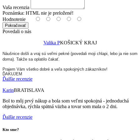
Vaša recenzia
Poznámka:
HTML nie je preložené!
Hodnotenie
Pokračovať
Povedali o nás
Valika P
KOŠICKÝ KRAJ
Náušnice došli a vraj sú veľmi pekné (povedali moji chlapi, lebo ja nie som
doma). Takže sa oplatilo čakať.
Prajem Vám všetko dobré a veľa spokojných zákazníkov!
ĎAKUJEM
Ďalšie recenzie
Karin
BRATISLAVA
Bol to môj prvý nákup a bola som veľmi spokojná - jednoduchá
objednávka, rýchla spätná väzba a tovar som mala o 2 dni.
Ďalšie recenzie
Kto sme?