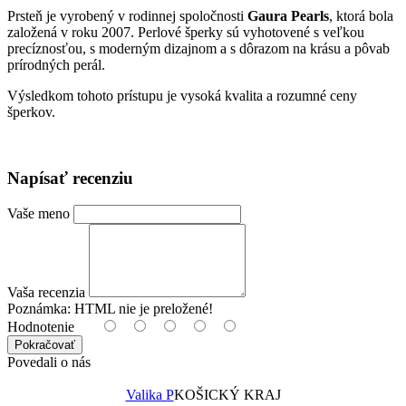
Prsteň je vyrobený v rodinnej spoločnosti
Gaura Pearls
, ktorá bola
založená v roku 2007. Perlové šperky sú vyhotovené s veľkou
precíznosťou, s moderným dizajnom a s dôrazom na krásu a pôvab
prírodných perál.
Výsledkom tohoto prístupu je vysoká kvalita a rozumné ceny
šperkov.
Napísať recenziu
Vaše meno
Vaša recenzia
Poznámka:
HTML nie je preložené!
Hodnotenie
Pokračovať
Povedali o nás
Valika P
KOŠICKÝ KRAJ