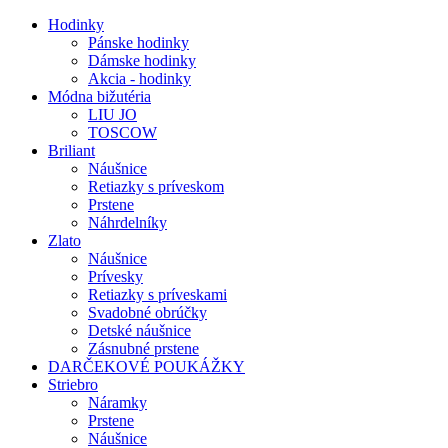
Hodinky
Pánske hodinky
Dámske hodinky
Akcia - hodinky
Módna bižutéria
LIU JO
TOSCOW
Briliant
Náušnice
Retiazky s príveskom
Prstene
Náhrdelníky
Zlato
Náušnice
Prívesky
Retiazky s príveskami
Svadobné obrúčky
Detské náušnice
Zásnubné prstene
DARČEKOVÉ POUKÁŽKY
Striebro
Náramky
Prstene
Náušnice