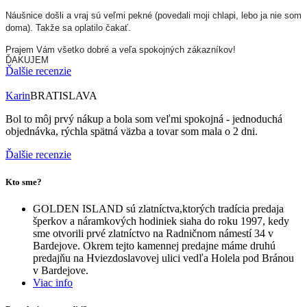
Náušnice došli a vraj sú veľmi pekné (povedali moji chlapi, lebo ja nie som
doma). Takže sa oplatilo čakať.
Prajem Vám všetko dobré a veľa spokojných zákazníkov!
ĎAKUJEM
Ďalšie recenzie
Karin
BRATISLAVA
Bol to môj prvý nákup a bola som veľmi spokojná - jednoduchá
objednávka, rýchla spätná väzba a tovar som mala o 2 dni.
Ďalšie recenzie
Kto sme?
GOLDEN ISLAND sú zlatníctva,ktorých tradícia predaja
šperkov a náramkových hodiniek siaha do roku 1997, kedy
sme otvorili prvé zlatníctvo na Radničnom námestí 34 v
Bardejove. Okrem tejto kamennej predajne máme druhú
predajňu na Hviezdoslavovej ulici vedľa Holela pod Bránou
v Bardejove.
Viac info