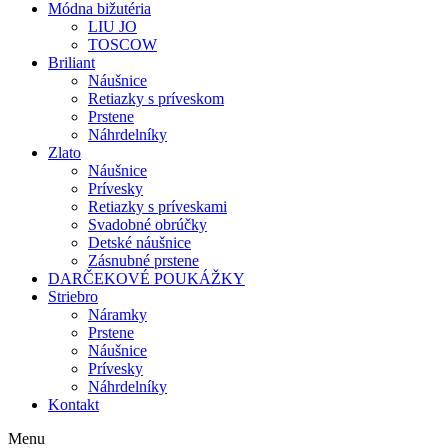
Módna bižutéria
LIU JO
TOSCOW
Briliant
Náušnice
Retiazky s príveskom
Prstene
Náhrdelníky
Zlato
Náušnice
Prívesky
Retiazky s príveskami
Svadobné obrúčky
Detské náušnice
Zásnubné prstene
DARČEKOVÉ POUKÁŽKY
Striebro
Náramky
Prstene
Náušnice
Prívesky
Náhrdelníky
Kontakt
Menu