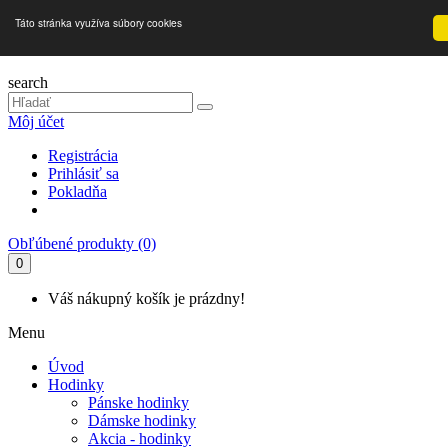
Táto stránka využíva súbory cookies
search
Môj účet
Registrácia
Prihlásiť sa
Pokladňa
Obľúbené produkty (0)
0
Váš nákupný košík je prázdny!
Menu
Úvod
Hodinky
Pánske hodinky
Dámske hodinky
Akcia - hodinky