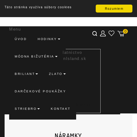
Táto stránka využíva súbory cookies
Rozumiem
Menu
0
Obľúbené produkty
ÚVOD
HODINKY
(0)
MÓDNA BIŽUTÉRIA
BRILIANT
ZLATO
DARČEKOVÉ POUKÁŽKY
Striebro
Náramky
STRIEBRO
KONTAKT
NÁRAMKY